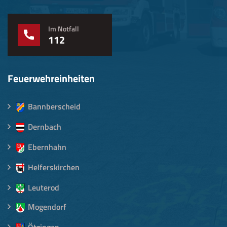
Im Notfall
112
Feuerwehreinheiten
Bannberscheid
Dernbach
Ebernhahn
Helferskirchen
Leuterod
Mogendorf
Ötzingen