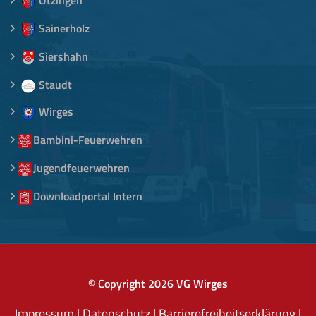
Sainerholz
Siershahn
Staudt
Wirges
Bambini-Feuerwehren
Jugendfeuerwehren
Downloadportal Intern
© Copyright
2026 VG Wirges
Impressum
|
Datenschutz
|
Barrierefreiheitserklärung
|