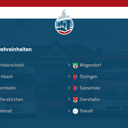
ehreinheiten
nnberscheid
Mogendorf
rnbach
Ötzingen
ernhahn
Sainerholz
lferskirchen
Siershahn
uterod
Staudt