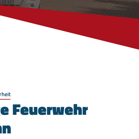
rheit
ige Feuerwehr
hn