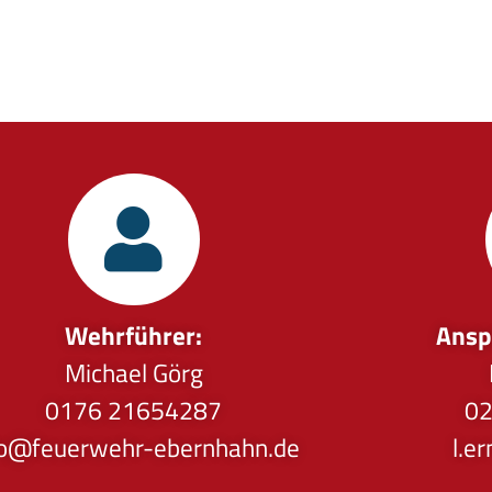
Wehrführer:
Ansp
Michael Görg
0176 21654287
02
fo@feuerwehr-ebernhahn.de
l.e