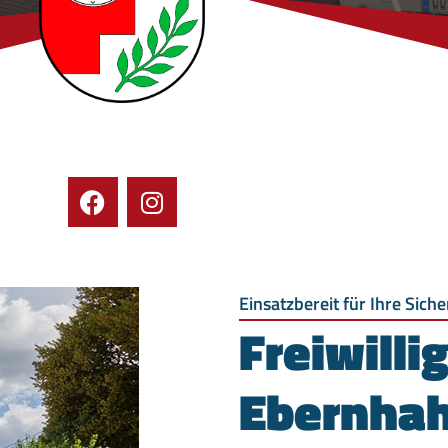
Einsatzbereit für Ihre Siche
Freiwill
Ebernha