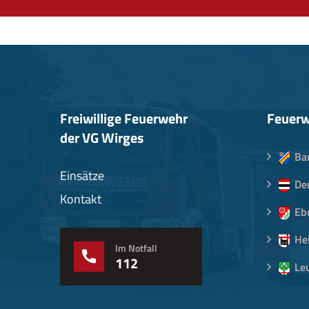
Freiwillige Feuerwehr
Feuerw
der VG Wirges
Ba
Einsätze
De
Kontakt
Eb
He
Im Notfall
112
Le